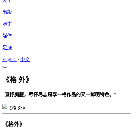
关于
出版
演讲
媒体
足迹
English
/
中文
《格 外》
“直抒胸臆，尽怀尽志是李一格作品的又一鲜明特色。”
《格外》