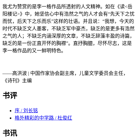
我尤为赞赏的是李一格作品所透射的人文精神。如在《读<岳
阳楼记>》中，她坚信心中有浩然之气的人才会有“先天下之忧
而忧，后天下之乐而乐”这样的壮语。并且说：“我想，今天的
时代不缺乏文人墨客，不缺乏军中豪杰，缺乏的是更多有浩然
之气的人；不缺乏内涵深厚的文章，不缺乏辞藻丰盈的诗篇，
缺乏的是一份正直开怀的胸襟”。直抒胸臆，尽怀尽志，这是
李一格作品的又一鲜明特色。
——高洪波 | 中国作家协会副主席，儿童文学委员会主任，
《诗刊》主编
书评
序 / 刘长铭
格外精彩的中学路 / 杜俊红
书讯