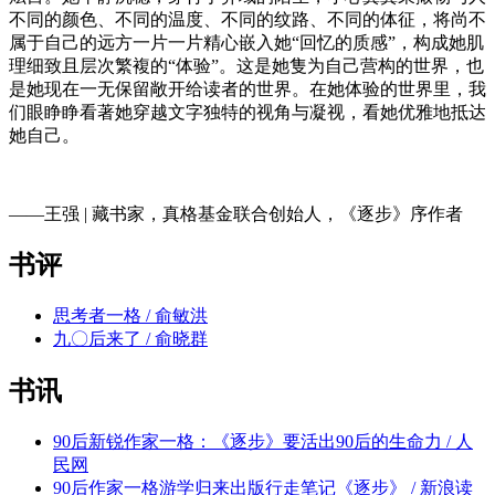
不同的颜色、不同的温度、不同的纹路、不同的体征，将尚不
属于自己的远方一片一片精心嵌入她“回忆的质感”，构成她肌
理细致且层次繁複的“体验”。这是她隻为自己营构的世界，也
是她现在一无保留敞开给读者的世界。在她体验的世界里，我
们眼睁睁看著她穿越文字独特的视角与凝视，看她优雅地抵达
她自己。
——王强 | 藏书家，真格基金联合创始人，《逐步》序作者
书评
思考者一格 / 俞敏洪
九〇后来了 / 俞晓群
书讯
90后新锐作家一格：《逐步》要活出90后的生命力 / 人
民网
90后作家一格游学归来出版行走笔记《逐步》 / 新浪读